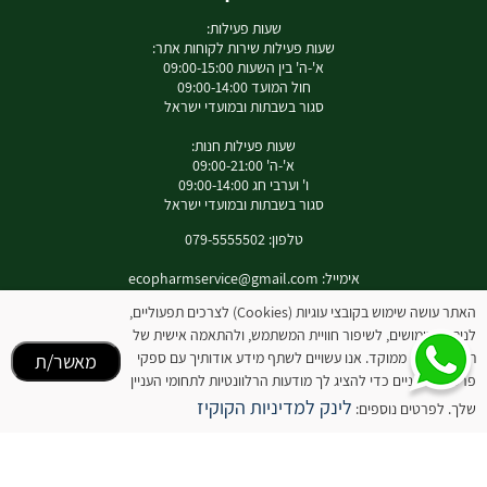
שעות פעילות:
שעות פעילות שירות לקוחות אתר:
א'-ה' בין השעות 09:00-15:00
חול המועד 09:00-14:00
סגור בשבתות ובמועדי ישראל
שעות פעילות חנות:
א'-ה' 09:00-21:00
ו' וערבי חג 09:00-14:00
סגור בשבתות ובמועדי ישראל
טלפון: 079-5555502
אימייל:
ecopharmservice@gmail.com
כתובת : רחוב עוזי נרקיס 9 מעלות
האתר עושה שימוש בקובצי עוגיות (Cookies) לצרכים תפעוליים,
לניתוח שימושים, לשיפור חוויית המשתמש, ולהתאמה אישית של
תוכן ופרסום ממוקד. אנו עשויים לשתף מידע אודותיך עם ספקי
מאשר/ת
פרסום חיצוניים כדי להציג לך מודעות הרלוונטיות לתחומי העניין
לאינסטגרם שלנו
לינק למדיניות הקוקיז
שלך. לפרטים נוספים:
המידע באתר זה אינו מהווה תחליף להיוועצות עם רופא או רוקח בטרם רכישת המוצר והתחלת
הטיפול בו. יש לעיין בעלון לצרכן לפני השימוש בתכשיר .
מומלץ להיוועץ עם רוקח בכל הנוגע למטרות ואופן השימוש , תופעות לוואי ואינטראקציה עם
תכשירים אחרים.