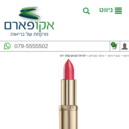
ניווט
0
079-5555502
ראשי
>
מוצרי איפור
>
איפור שפתיים
>
לוריאל שפתון קולור ריש