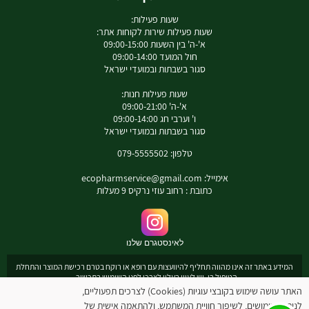
שעות פעילות:
שעות פעילות שירות לקוחות אתר:
א'-ה' בין השעות 09:00-15:00
חול המועד 09:00-14:00
סגור בשבתות ובמועדי ישראל
שעות פעילות חנות:
א'-ה' 09:00-21:00
ו' וערבי חג 09:00-14:00
סגור בשבתות ובמועדי ישראל
טלפון: 079-5555502
אימייל:
ecopharmservice@gmail.com
כתובת : רחוב עוזי נרקיס 9 מעלות
לאינסטגרם שלנו
המידע באתר זה אינו מהווה תחליף להיוועצות עם רופא או רוקח בטרם רכישת המוצר והתחלת
הטיפול בו. יש לעיין בעלון לצרכן לפני השימוש בתכשיר .
מומלץ להיוועץ עם רוקח בכל הנוגע למטרות ואופן השימוש , תופעות לוואי ואינטראקציה עם
האתר עושה שימוש בקובצי עוגיות (Cookies) לצרכים תפעוליים,
תכשירים אחרים.
לניתוח שימושים, לשיפור חוויית המשתמש, ולהתאמה אישית של