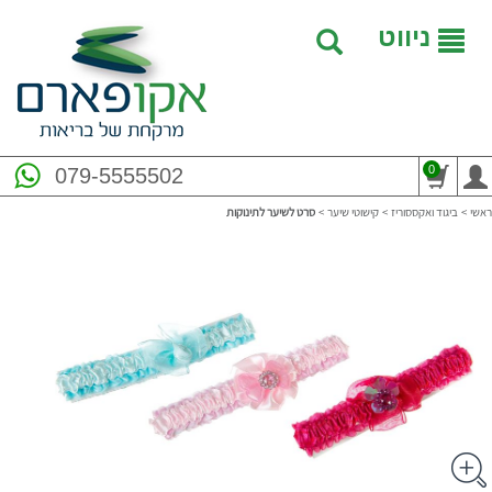
ניווט
0
079-5555502
ראשי
>
ביגוד ואקססוריז
>
קישוטי שיער
>
סרט לשיער לתינוקות