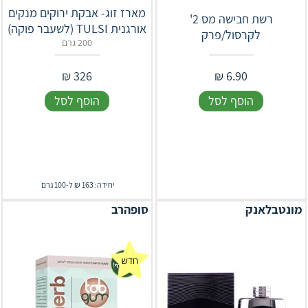
מארז זוג- אבקת ירוקים מנקים
רשת חבישה מס 2'
אורגנית TULSI (לשעבר פוקה)
לקרסול/פרק
200 גרם
₪
326
₪
6.90
הוסף לסל
הוסף לסל
יחידה: 163 ₪ ל-100 גרם
מונטבלאנק
סופהרב