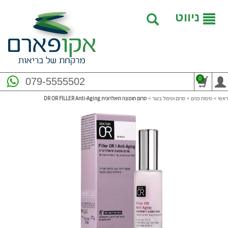
ניווט
0
079-5555502
ראשי
>
טיפוח פנים
>
סרום וטיפול בעור
>
סרום חומצה היאלרונית DR OR FILLER Anti-Aging