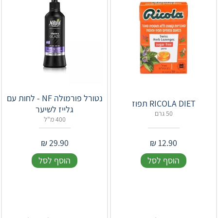
נטורל פורמולה NF - לחות עם
RICOLA DIET תפוז
גלייז לשיער
50 גרם
400 מ"ל
₪
29.90
₪
12.90
הוסף לסל
הוסף לסל