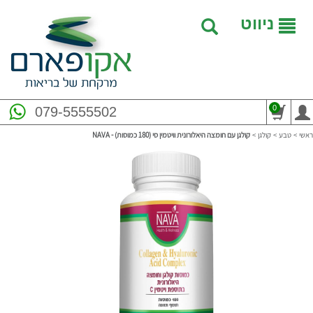
ניווט
0
079-5555502
ראשי
>
טבע
>
קולגן
>
קולגן עם חומצה היאלורונית וויטמין סי (180 כמוסות) - NAVA