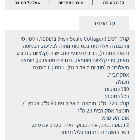
קניה בטוחה
מוצר באחריות
שאל על המוצר
על המוצר
קולגן דגים (Fish Scale Collagen) בתוספת ויטמין סי
וחומצה היאלורונית בכמוסות נוחות לבליעה. הכמוסה
(תאית צמחית), רכיבים מונעי התגיישות (קלציום קרבונט,
תאית, טרי קלציום פוספאט, מגנזיום סטיארט), חומצה
היאלורונית (סודיום היאלורונט), ויטמין C חומצה
אסקרובית.
תכולה
180 כמוסות
בכל כמוסה:
קולגן 320 מ"ג, חומצה היאלורונית 60 מ"ג, ויטמין C,
חומצה אסקורבית 20 מ"ג
אופן השימוש:
2 כמוסות ביום, אחת בבוקר ואחד בערב עם מים.
כשר בהשגחת הרבנות גליל תחתון