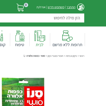
0
התחבר
|
משתמש חדש
| אורח/ת
תרופות ללא מרשם
לבית
טיפוח
קוס
ראשי
>
ניקיון וכביסה
>
חומרי ומוצרי נקיון
>
סושי - כפפות אלוורה - L