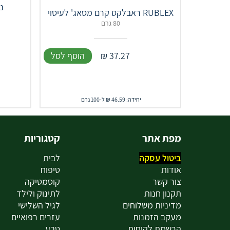
RUBLEX ראבלקס קרם מסאג' לעיסוי
80 גרם
37.27
₪
הוסף לסל
יחידה: 46.59 ₪ ל-100 גרם
מפת אתר
קטגוריות
ביטול עסקה
לבית
אודות
טיפוח
צור קשר
קוסמטיקה
תקנון חנות
לתינוק ולילד
מדיניות משלוחים
לגיל השלישי
מעקב הזמנות
עזרים רפואיים
הרשמת לקוחות
טבע