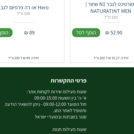
נטורטינט לגבר N1 שחור |
Hero או-דה פרפיום לגבר
NATURATINT MEN
100 מ"ל
150 מ"ל
52.90
₪
הוסף לסל
89
₪
הוסף
יחידה: 35.27 ₪ ל-100 מ"ל
יחידה: 89 ₪ ל-100 מ"ל
פרטי התקשרות
שעות פעילות שירות לקוחות אתר:
א'-ה' בין השעות 09:00-15:00
חול המועד 09:00-12:00 - ניתן להשאיר הודעה
ותטופל לאחר החג.
סגור בשבתות ובמועדי ישראל
שעות פעילות חנות: