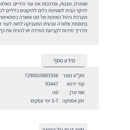
שומרת, מגנות, ומרככות את עור הידיים. האלו
לניקוי הבית לשטיפת כלים לתיקונים כלליים לטי
מערכת ניהול האיכות של סנו אושרה כמתאימה לדרישת תק
בתוספת אלוורה טבעית המעניקה לחות לעור הי
מדריך מידות לקביעת המידה יש להניח את כף 
מידע נוסף
מק"ט מוצר
7290010883356
קוד ירפא
93447
שם יצרן
סנו
זמן אספקה
3-7 ימי עסקים
חוות דעת על המוצר