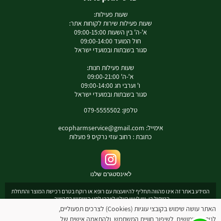
שעות פעילות:
שעות פעילות שירות לקוחות אתר:
א'-ה' בין השעות 09:00-15:00
חול המועד 09:00-14:00
סגור בשבתות ובמועדי ישראל
שעות פעילות חנות:
א'-ה' 09:00-21:00
ו' וערבי חג 09:00-14:00
סגור בשבתות ובמועדי ישראל
טלפון: 079-5555502
אימייל:
ecopharmservice@gmail.com
כתובת : רחוב עוזי נרקיס 9 מעלות
לאינסטגרם שלנו
המידע באתר זה אינו מהווה תחליף להיוועצות עם רופא או רוקח בטרם רכישת המוצר והתחלת
הטיפול בו. יש לעיין בעלון לצרכן לפני השימוש בתכשיר .
מומלץ להיוועץ עם רוקח בכל הנוגע למטרות ואופן השימוש , תופעות לוואי ואינטראקציה עם
האתר עושה שימוש בקובצי עוגיות (Cookies) לצרכים תפעוליים,
תכשירים אחרים.
לניתוח שימושים, לשיפור חוויית המשתמש, ולהתאמה אישית של