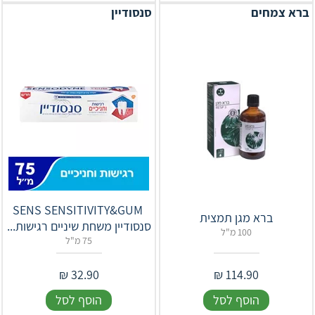
ברא צמחים
סנסודיין
‎SENS‎ ‎SENSITIVITY‎&‎GUM‎ ‎
ברא מגן תמצית
סנסודיין משחת שיניים רגישות...
100 מ"ל
75 מ"ל
₪
32.90
₪
114.90
הוסף לסל
הוסף לסל