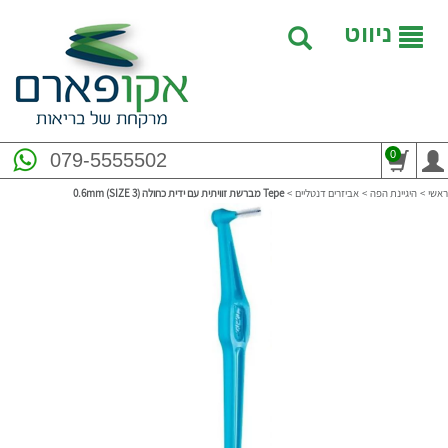
ניווט
0
079-5555502
ראשי
>
היגיינת הפה
>
אביזרים דנטליים
>
‎Tepe מברשת זוויתית עם ידית כחולה 0.6mm (SIZE 3)