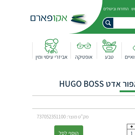
וש
החזרות וביטולים
איים
טבע
אופטיקה
אביזרי עיסוי ומין
ט HUGO BOSS
מק"ט מוצר: 737052351100
הוסף לסל
1