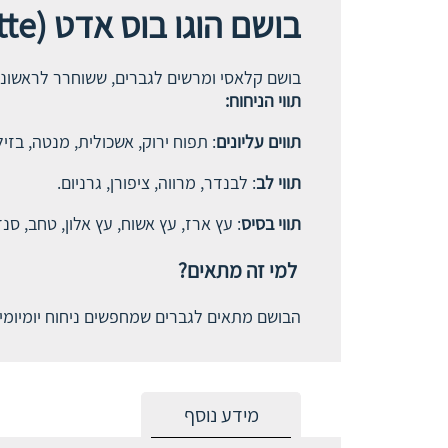
בושם הוגו בוס אדט (Hugo Boss Eau de Toilette)
בושם קלאסי ומרשים לגברים, ששוחרר לראשונה בשנת 1995. הוא עוצב עבור הגבר המודרני, הדינמי והעצמאי, שמחפש נ
תווי הניחוח:
תווים עליונים
: תפוח ירוק, אשכולית, מנטה, בזילי
תווי לב
: לבנדר, מרווה, ציפורן, גרניום.
תווי בסיס
: עץ ארז, עץ אשוח, עץ אלון, טחב, סנדל
למי זה מתאים?
הבושם מתאים לגברים שמחפשים ניחוח יומיומי,
מידע נוסף