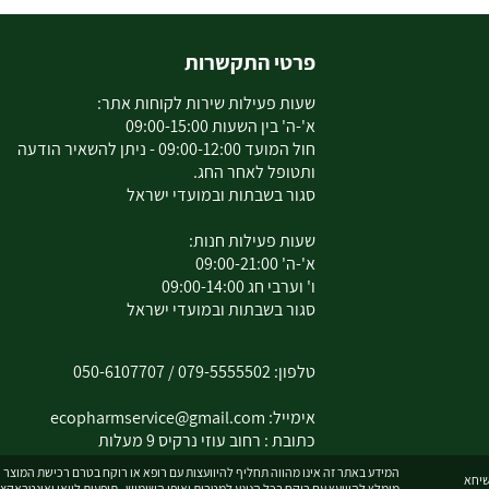
פרטי התקשרות
שעות פעילות שירות לקוחות אתר:
א'-ה' בין השעות 09:00-15:00
חול המועד 09:00-12:00 - ניתן להשאיר הודעה
ותטופל לאחר החג.
סגור בשבתות ובמועדי ישראל
שעות פעילות חנות:
א'-ה' 09:00-21:00
ו' וערבי חג 09:00-14:00
סגור בשבתות ובמועדי ישראל
טלפון:
079-5555502
/
050-6107707
אימייל:
ecopharmservice@gmail.com
כתובת : רחוב עוזי נרקיס 9 מעלות
המידע באתר זה אינו מהווה תחליף להיוועצות עם רופא או רוקח בטרם רכישת המוצר וה
מומלץ להיוועץ עם רוקח בכל הנוגע למטרות ואופן השימוש , תופעות לוואי ואינטראקצ