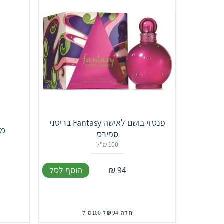
פנטזי בושם לאישה Fantasy בריטני
מג
ספירס
100 מ"ל
94
₪
הוסף לסל
יחידה: 94 ₪ ל-100 מ"ל