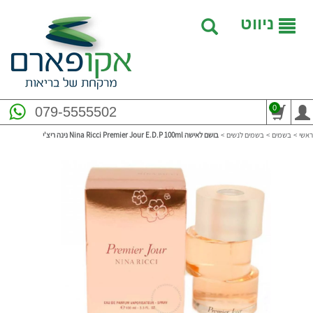
ניווט
0
079-5555502
ראשי
>
בשמים
>
בשמים לנשים
>
בושם לאישה Nina Ricci Premier Jour E.D.P 100ml נינה ריצ'י