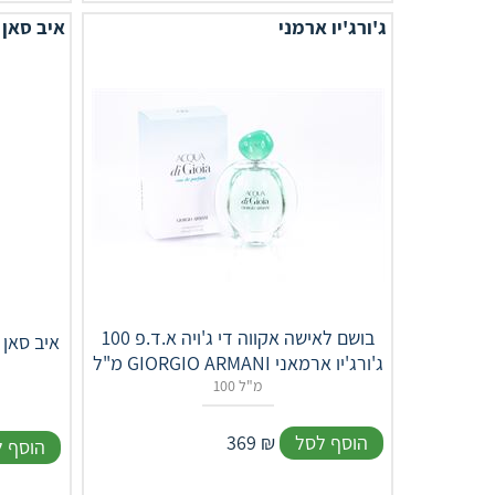
ג'ורג'יו ארמני
איב סאן 
בושם לאישה אקווה די ג'ויה א.ד.פ 100
מ"ל GIORGIO ARMANI ג'ורג'יו ארמאני
100 מ"ל
הוסף לסל
₪
369
הוסף 