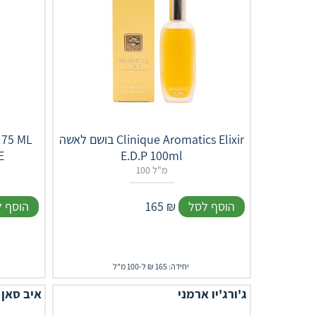
בושם לאשה Clinique Aromatics Elixir
E.D.P 100ml
הי
100 מ"ל
הוסף לסל
₪
165
הוסף 
יחידה: 165 ₪ ל-100 מ"ל
ג'ורג'יו ארמני
איב סאן 