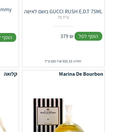
בושם לאישה GUCCI RUSH E.D.T 75ML
75 מ"ל
הוסף לסל
₪
379
הוסף 
יחידה: 505.33 ₪ ל-100 מ"ל
Marina De Bourbon
קלואה