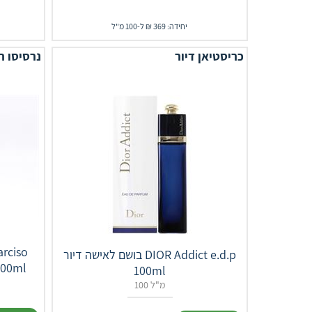
יחידה: 369 ₪ ל-100 מ"ל
כריסטיאן דיור
נרסיסו ר
בושם לאישה דיור DIOR Addict e.d.p
100ml
100ml
100 מ"ל