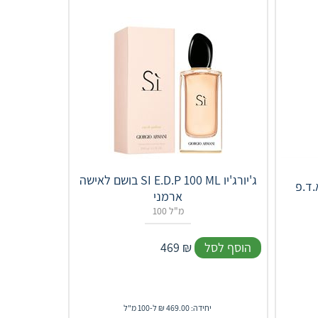
בושם לאישה SI E.D.P 100 ML ג'יורג'יו
ארמני
100 מ"ל
הוסף לסל
₪
469
יחידה: 469.00 ₪ ל-100 מ"ל