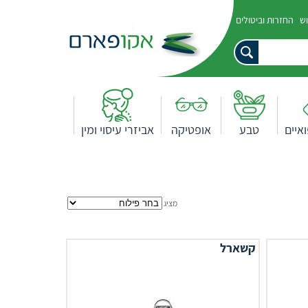
וש
החזרות וביטולים
איים
טבע
אופטיקה
אביזרי עיסוי ומין
מציג
קשארל