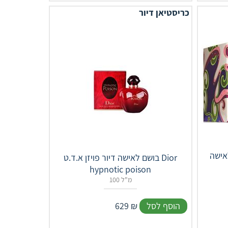
כריסטיאן דיור
Fa בריטני
בושם לאישה דיור פויזן א.ד.ט Dior
hypnotic poison
100 מ"ל
הוסף לסל
₪
629