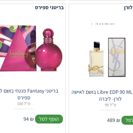
לורן
בריטני ספירס
פנטזי בושם לאישה ntasy
בושם לאישה Libre EDP 90 ML איב סאן
ספירס
לורן- ליברה
100 מ"ל
90 מ"ל
הוסף לסל
₪
94
לסל
₪
489