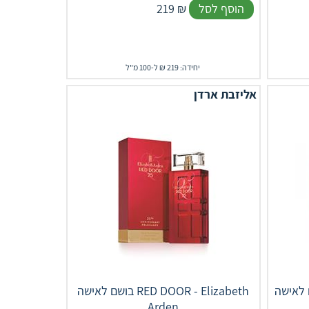
הוסף לסל
₪
219
יחידה: 219 ₪ ל-100 מ"ל
אליזבת ארדן
Nina Ricci Premier J
בושם לאישה RED DOOR - Elizabeth
Arden