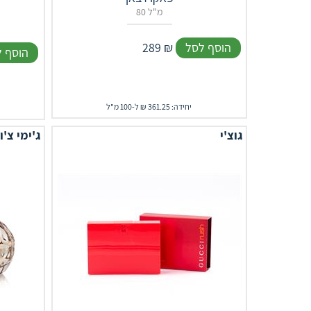
80 מ"ל
הוסף לסל
₪
289
הוסף 
יחידה: 361.25 ₪ ל-100 מ"ל
גוצ'י
ג'ימי צ'ו