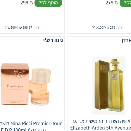
לסל
₪
279
הוסף לסל
₪
299
יחידה: 279 ₪ ל-100 מ"ל
יחידה: 398.67 ₪ ל-100 מ"ל
רדן
נינה ריצ'י
אישה השדרה החמישית א.ד.פ
בושם לאישה our
Elizabeth Arden 5th Avenue
E.D.P 100ml נינה ריצ'י