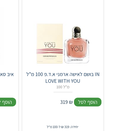
בושם לאישה ארמני א.ד.פ 100 מ"ל IN
LOVE WITH YOU
100 מ"ל
הוסף לסל
₪
319
הוסף 
יחידה: 319 ₪ ל-100 מ"ל