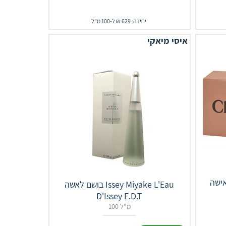
יחידה: 629 ₪ ל-100 מ"ל
איסי מיאקי
CHLOE E.D.
בושם לאשה Issey Miyake L'Eau
D'Issey E.D.T
100 מ"ל