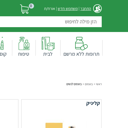
0
התחבר
|
משתמש חדש
| אורח/ת
תרופות ללא מרשם
לבית
טיפוח
קוס
ראשי
>
בשמים
>
בשמים לנשים
קליניק