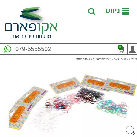
ניווט
0
079-5555502
ראשי
>
טיפוח שיער
>
אביזרים לשיער
>
גומיות אפרו