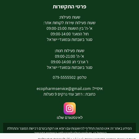
פרטי התקשרות
שעות פעילות:
שעות פעילות שירות לקוחות אתר:
א'-ה' בין השעות 09:00-15:00
חול המועד 09:00-14:00
סגור בשבתות ובמועדי ישראל
שעות פעילות חנות:
א'-ה' 09:00-21:00
ו' וערבי חג 09:00-14:00
סגור בשבתות ובמועדי ישראל
טלפון: 079-5555502
אימייל:
ecopharmservice@gmail.com
כתובת : רחוב עוזי נרקיס 9 מעלות
לאינסטגרם שלנו
המידע באתר זה אינו מהווה תחליף להיוועצות עם רופא או רוקח בטרם רכישת המוצר והתחלת
הטיפול בו. יש לעיין בעלון לצרכן לפני השימוש בתכשיר .
מומלץ להיוועץ עם רוקח בכל הנוגע למטרות ואופן השימוש , תופעות לוואי ואינטראקציה עם