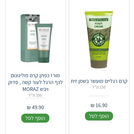
מורז כפתן קרם פוליגונום
קרם רגליים מועשר בשמן זית
לכף הרגל לעור קשה , סדוק
150 מ"ל
ויבש MORAZ
100 מ"ל
₪
16.90
₪
49.90
הוסף לסל
הוסף לסל