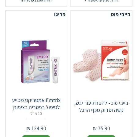
יחידה: 8.90 ₪ ל-100 מ"ל
יחידה: 29.90 ₪ ליחידה
בייבי פוט
פריגו
Emtrix אמטריקס מסייע
בייבי פוט- להסרת עור יבש,
לטיפול בפטריה בציפורן
קשה וסדוק מכף הרגל
10 מ"ל
₪
124.90
₪
75.90