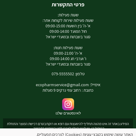
פרטי התקשרות
שעות פעילות:
שעות פעילות שירות לקוחות אתר:
א'-ה' בין השעות 09:00-15:00
חול המועד 09:00-14:00
סגור בשבתות ובמועדי ישראל
שעות פעילות חנות:
א'-ה' 09:00-21:00
ו' וערבי חג 09:00-14:00
סגור בשבתות ובמועדי ישראל
טלפון: 079-5555502
אימייל:
ecopharmservice@gmail.com
כתובת : רחוב עוזי נרקיס 9 מעלות
לאינסטגרם שלנו
המידע באתר זה אינו מהווה תחליף להיוועצות עם רופא או רוקח בטרם רכישת המוצר והתחלת
הטיפול בו. יש לעיין בעלון לצרכן לפני השימוש בתכשיר .
מומלץ להיוועץ עם רוקח בכל הנוגע למטרות ואופן השימוש , תופעות לוואי ואינטראקציה עם
האתר עושה שימוש בקובצי עוגיות (Cookies) לצרכים תפעוליים,