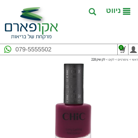
ניווט
0
079-5555502
ראשי
>
ציפורניים
>
לקים
>
לק שיק 228