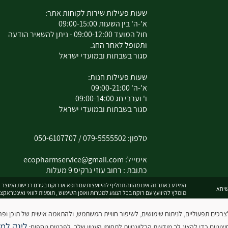
שעות פעילות שירות לקוחות אתר:
א'-ה' בין השעות 09:00-15:00
חול המועד 09:00-12:00 - ניתן להשאיר הודעה
ותטופל לאחר החג.
סגור בשבתות ובמועדי ישראל
שעות פעילות חנות:
א'-ה' 09:00-21:00
ו' וערבי חג 09:00-14:00
סגור בשבתות ובמועדי ישראל
טלפון:
079-5555502
/
050-6107707
אימייל:
ecopharmservice@gmail.com
כתובת : רחוב עוזי נרקיס 9 מעלות
המידע באתר זה אינו מהווה תחליף להיוועצות עם רופא או רוקח בטרם רכישת המוצר וה
מומלץ להיוועץ עם רוקח בכל הנוגע למטרות ואופן השימוש , תופעות לוואי ואינטראקצ
המחירים בתוקף לרכישה באתר בלבד - להתייעצות עם רוקח:
0795555502
ובנוסף כ
 עושה שימוש בקובצי עוגיות (Cookies) לצרכים תפעוליים, לניתוח שימושים, לשיפור חוויית המשתמש, ולהתאמה אישית של תו
לינק למד
כל הזכויו
וניים כדי להציג לך מודעות הרלוונטיות לתחומי העניין שלך. לפרטים נוספים: