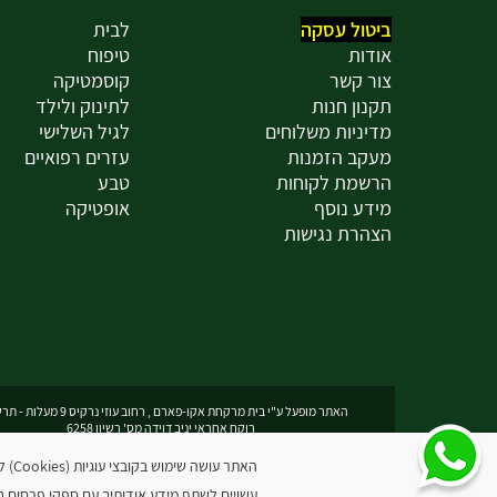
ביטול עסקה
לבית
אודות
טיפוח
צור קשר
קוסמטיקה
תקנון חנות
לתינוק ולילד
מדיניות משלוחים
לגיל השלישי
מעקב הזמנות
עזרים רפואיים
הרשמת לקוחות
טבע
מידע נוסף
אופטיקה
הצהרת נגישות
האתר מופעל ע"י בית מרקחת אקו-פארם , רחוב עוזי נרקיס 9 מעלות - תרשיחא
רוקח אחראי יניב דוידה מס' רשיון 6258
האתר
עשויים לשתף מידע אודותיך עם ספקי פרסום חיצ