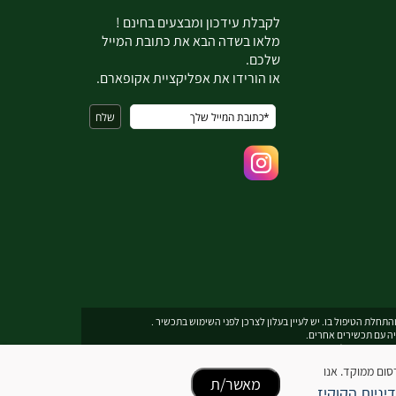
ל
קבלת עידכון ומבצעים בחינם !
מלאו בשדה הבא את כתובת המייל
שלכם.
או הורידו את אפליקציית אקופארם.
תחלת הטיפול בו. יש לעיין בעלון לצרכן לפני השימוש בתכשיר .
יה עם תכשירים אחרים.
תובת דואר אלקטרוני
ecopharmservice@gmail.com
כן ופרסום ממוקד. אנו
מאשר/ת
יניות הקוקיז
ת שמורות לבעלי האתר (c) | האתר נבנה על ידי סטארויזין בניית אתרים