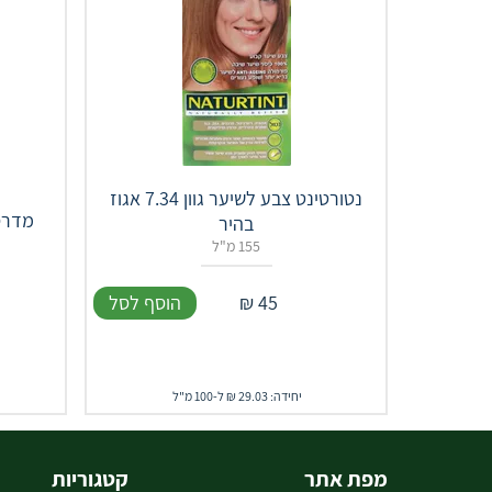
נטורטינט צבע לשיער גוון 7.34 אגוז
מדרס 
בהיר
155 מ"ל
45
₪
הוסף לסל
יחידה: 29.03 ₪ ל-100 מ"ל
מפת אתר
קטגוריות