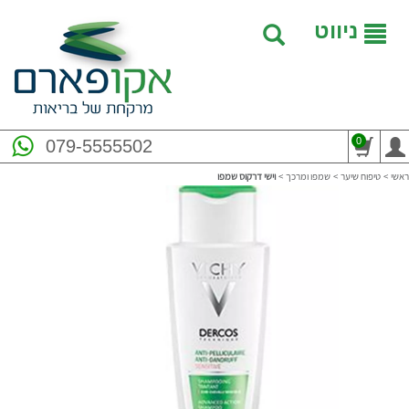
ניווט
0
079-5555502
ראשי
>
טיפוח שיער
>
שמפו ומרכך
>
וישי דרקוס שמפו