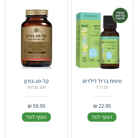
טיפות ברזל לילדים
קל-מג-בורון
20 מ"ל
100 טבליות
₪
59.90
₪
22.90
הוסף לסל
הוסף לסל