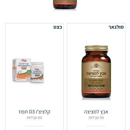
סולגאר
כצט
אבץ למציצה
קלציצ'ו D3 תפוז
50 טבליות
60 טבליות