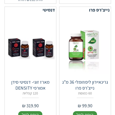
נייצ'רס פרו
דנסיטי
גרינאיירון ליפוזומלי 36 מ"ג
מארז זוגי- דנסיטי סידן
נייצ'רס פרו
אמורפי DENSITY
60 כמוסות
120 קפליות
₪
319.90
₪
99.90
הוסף לסל
הוסף לסל