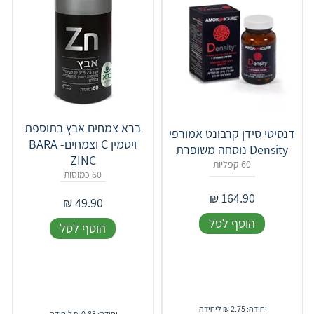
ברא צמחים אבץ בתוספת
דנסיטי סידן קרבונט אמורפי
ויטמין C וצמחים- BARA
Density נוסחה משופרת
ZINC
60 קפליות
60 כמוסות
₪
164.90
₪
49.90
הוסף לסל
הוסף לסל
יחידה: 2.75 ₪ ליחידה
יחידה: 0.83 ₪ ליחידה