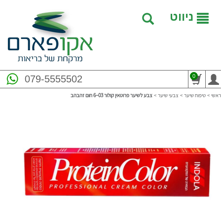
ניווט
0
079-5555502
ראשי
>
טיפוח שיער
>
צבעי שיער
>
צבע לשיער פרוטאין קולור ‎6–03 חום זהבהב