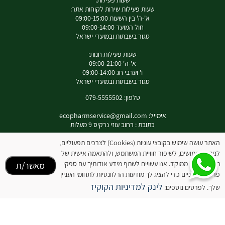
שעות פעילות:
שעות פעילות שירות לקוחות אתר:
א'-ה' בין השעות 09:00-15:00
חול המועד 09:00-14:00
סגור בשבתות ובמועדי ישראל
שעות פעילות חנות:
א'-ה' 09:00-21:00
ו' וערבי חג 09:00-14:00
סגור בשבתות ובמועדי ישראל
טלפון: 079-5555502
אימייל:
ecopharmservice@gmail.com
כתובת : רחוב עוזי נרקיס 9 מעלות
האתר עושה שימוש בקובצי עוגיות (Cookies) לצרכים תפעוליים,
לניתוח שימושים, לשיפור חוויית המשתמש, ולהתאמה אישית של
לאינסטגרם שלנו
תוכן ופרסום ממוקד. אנו עשויים לשתף מידע אודותיך עם ספקי
מאשר/ת
פרסום חיצוניים כדי להציג לך מודעות הרלוונטיות לתחומי העניין
המידע באתר זה אינו מהווה תחליף להיוועצות עם רופא או רוקח בטרם רכישת המוצר והתחלת
לינק למדיניות הקוקיז
שלך. לפרטים נוספים:
הטיפול בו. יש לעיין בעלון לצרכן לפני השימוש בתכשיר .
מומלץ להיוועץ עם רוקח בכל הנוגע למטרות ואופן השימוש , תופעות לוואי ואינטראקציה עם
תכשירים אחרים.
המחירים בתוקף לרכישה באתר בלבד - להתייעצות עם רוקח: 0795555502