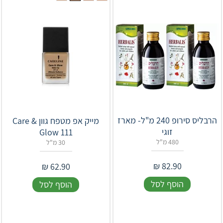
הרבליס סירופ 240 מ"ל- מארז
מייק אפ מטפח גוון Care &
זוגי
Glow 111
480 מ"ל
30 מ"ל
₪
82.90
₪
62.90
הוסף לסל
הוסף לסל