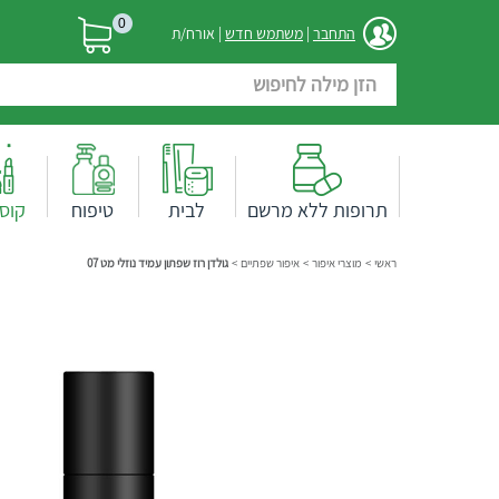
0
התחבר
|
משתמש חדש
| אורח/ת
תרופות ללא מרשם
לבית
טיפוח
קוס
ראשי
>
מוצרי איפור
>
איפור שפתיים
>
גולדן רוז שפתון עמיד נוזלי מט 07