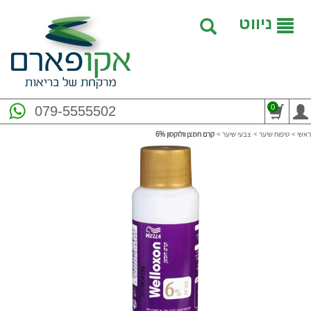
ניווט
0
079-5555502
ראשי
>
טיפוח שיער
>
צבעי שיער
>
קרם חמצן וולוקסון 6%