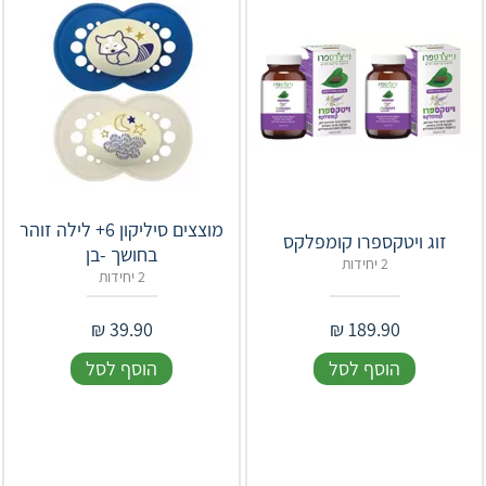
מוצצים סיליקון 6+ לילה זוהר
זוג ויטקספרו קומפלקס
בחושך -בן
2 יחידות
2 יחידות
₪
39.90
₪
189.90
הוסף לסל
הוסף לסל