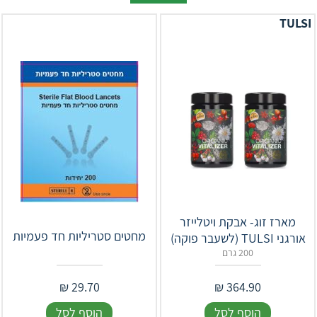
TULSI
מארז זוג- אבקת ויטלייזר
מחטים סטריליות חד פעמיות
אורגני TULSI (לשעבר פוקה)
200 גרם
₪
29.70
₪
364.90
הוסף לסל
הוסף לסל