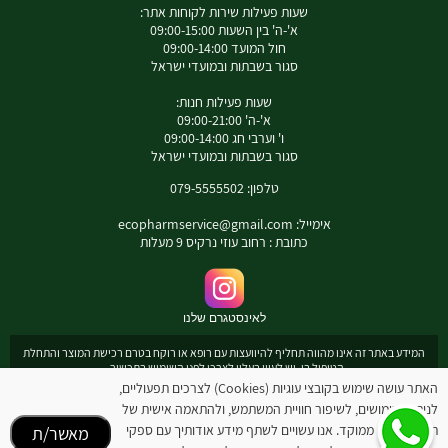
שעות פעילות שירות לקוחות אתר:
א'-ה' בין השעות 09:00-15:00
חול המועד 09:00-14:00
סגור בשבתות ובמועדי ישראל
שעות פעילות חנות:
א'-ה' 09:00-21:00
ו' וערבי חג 09:00-14:00
סגור בשבתות ובמועדי ישראל
טלפון: 079-5555502
אימייל:
ecopharmservice@gmail.com
כתובת : רחוב עוזי נרקיס 9 מעלות
לאינסטגרם שלנו
המידע באתר זה אינו מהווה תחליף להיוועצות עם רופא או רוקח בטרם רכישת המוצר והתחלת
הטיפול בו. יש לעיין בעלון לצרכן לפני השימוש בתכשיר .
מומלץ להיוועץ עם רוקח בכל הנוגע למטרות ואופן השימוש , תופעות לוואי ואינטראקציה עם
האתר עושה שימוש בקובצי עוגיות (Cookies) לצרכים תפעוליים,
תכשירים אחרים.
לניתוח שימושים, לשיפור חוויית המשתמש, ולהתאמה אישית של
המחירים בתוקף לרכישה באתר בלבד - להתייעצות עם רוקח: 0795555502
תוכן ופרסום ממוקד. אנו עשויים לשתף מידע אודותיך עם ספקי
מאשר/ת
ובנוסף כתובת דואר אלקטרוני
ecopharmservice@gmail.com