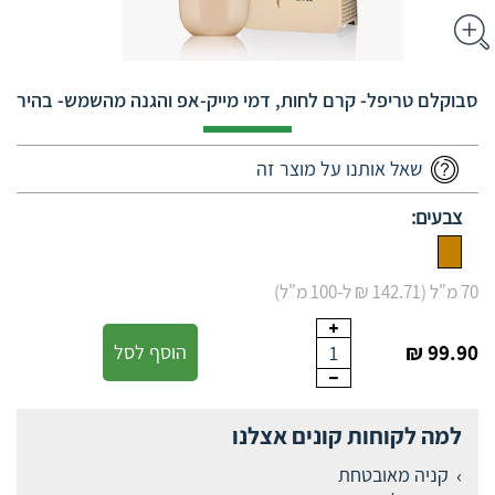
סבוקלם טריפל- קרם לחות, דמי מייק-אפ והגנה מהשמש- בהיר
שאל אותנו על מוצר זה
צבעים:
70 מ"ל (142.71 ₪ ל-100 מ"ל)
99.90 ₪
הוסף לסל
1
למה לקוחות קונים אצלנו
קניה מאובטחת