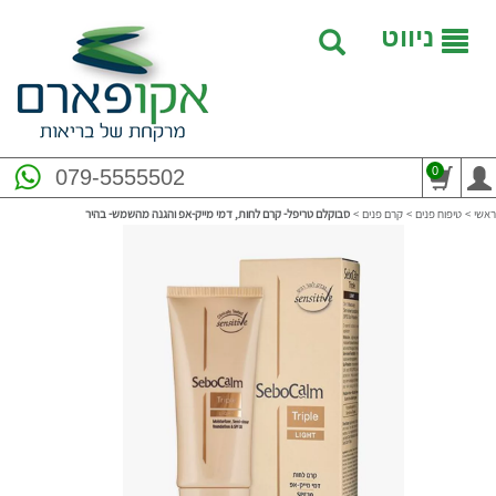
ניווט
0
079-5555502
ראשי
>
טיפוח פנים
>
קרם פנים
>
סבוקלם טריפל- קרם לחות, דמי מייק-אפ והגנה מהשמש- בהיר