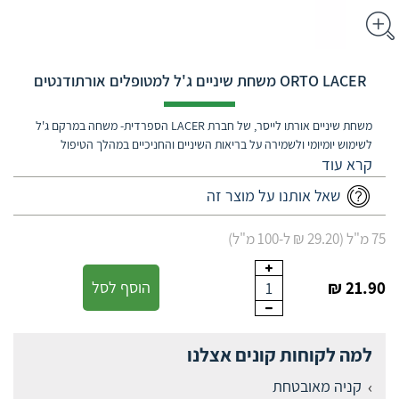
‎ORTO LACER‎ משחת שיניים ג'ל למטופלים אורתודנטים
משחת שיניים אורתו לייסר, של חברת LACER הספרדית- משחה במרקם ג'ל
לשימוש יומיומי ולשמירה על בריאות השיניים והחניכיים במהלך הטיפול
האורתודונטי. להגנה מפני עששת. להפחתת הצטברות רובד חיידקים על
השיניים והחניכיים לשימוש מגיל 6 ללא SLS וללא גלוטן.
שאל אותנו על מוצר זה
75 מ"ל (29.20 ₪ ל-100 מ"ל)
21.90 ₪
הוסף לסל
1
למה לקוחות קונים אצלנו
קניה מאובטחת