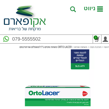
ניווט
0
079-5555502
ראשי
>
היגיינת הפה
>
משחות שיניים
>
‎ORTO LACER‎ משחת שיניים ג'ל למטופלים אורתודנטים