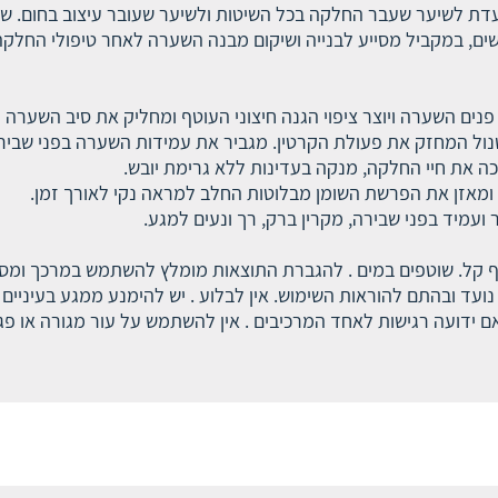
דת לשיער שעבר החלקה בכל השיטות ולשיער שעובר עיצוב בחום. שמפו
ים, במקביל מסייע לבנייה ושיקום מבנה השערה לאחר טיפולי החלקה 
נים השערה ויוצר ציפוי הגנה חיצוני העוטף ומחליק את סיב השערה ל
כה את חיי החלקה, מנקה בעדינות ללא גרימת יובש.
 ומאזן את הפרשת השומן מבלוטות החלב למראה נקי לאורך זמן.
עמיד בפני שבירה, מקרין ברק, רך ונעים למגע.
ף קל. שוטפים במים . להגברת התוצאות מומלץ להשתמש במרכך ומס
 ובהתם להוראות השימוש. אין לבלוע . יש להימנע ממגע בעיניים .
ם ידועה רגישות לאחד המרכיבים . אין להשתמש על עור מגורה או פ