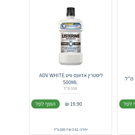
ליסטרין אדוונס וויט ‎ ‎ADV‎ ‎WHITE‎
‎500‎ML
550 מ"ל
 לסל
19.90
₪
הוסף לסל
יחידה: 3.62 ₪ ל-100 מ"ל