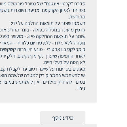
סדרת "קרטין אינטנס" של נטורל פורמולה מיוע
במיוחד לאיזון הקרקפת ומניעת היווצרות קשקש
מחודשת.
השמפו שומר על תוצאות החלקה על ידי:
קרטין מועשר בנוסחה כפולה - בונה מחדש את פ
שומר על תוצאות ההחלקה פי 3 - מועשר בפנטנול המחזק את פעולת הקרטין. מגביר את עמידות השערה בפני שבירה, נזקי חום וכימקלים.
נוסחה ללא מלח - ללא סודיום כלוריד - המארי
קומפלקס ביו אקטיבי - מונע היווצרות קשקשים
לאחר החפיפה שיערך נקי מקשקשים, חלק יותר ו
לא נוסה על בעלי חיים.
מעסים בעדינות על שיער רטוב עד לקבלת קצ
יש להשתמש בתמרוק רק למטרה שלשמה הוא נועד
במים . להרחיק מילדים . אין להשתמש במוצר א
גירוי .
מידע נוסף