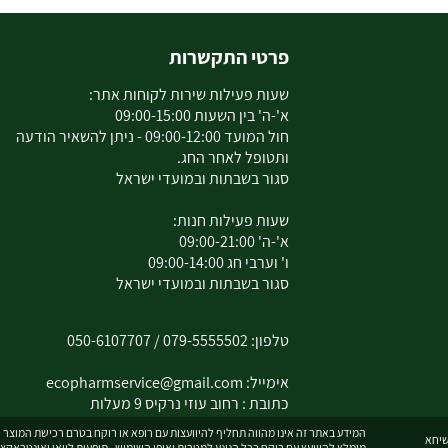
פרטי התקשרות
שעות פעילות שירות לקוחות אתר:
א'-ה' בין השעות 09:00-15:00
חול המועד 09:00-12:00 - ניתן להשאיר הודעה
ותטופל לאחר החג.
סגור בשבתות ובמועדי ישראל
שעות פעילות חנות:
א'-ה' 09:00-21:00
ו' וערבי חג 09:00-14:00
סגור בשבתות ובמועדי ישראל
טלפון:
079-5555502
/
050-6107707
אימייל:
ecopharmservice@gmail.com
כתובת : רחוב עוזי נרקיס 9 מעלות
המידע באתר זה אינו מהווה תחליף להיוועצות עם רופא או רוקח בטרם רכישת המוצר וה
מומלץ להיוועץ עם רוקח בכל הנוגע למטרות ואופן השימוש , תופעות לוואי ואינטראקצ