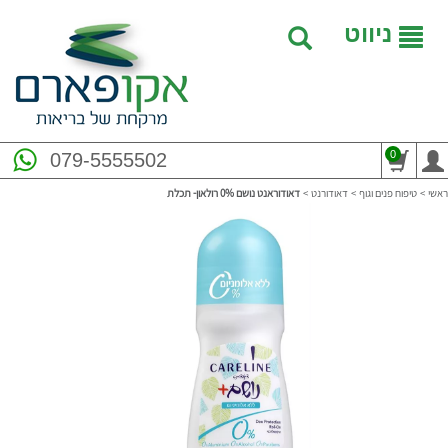
ניווט
0
079-5555502
ראשי
>
טיפוח פנים וגוף
>
דאודורנט
>
דאודוראנט נושם 0% רולאון- תכלת