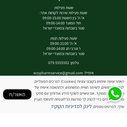
שעות פעילות:
שעות פעילות שירות לקוחות אתר:
א'-ה' בין השעות 09:00-15:00
חול המועד 09:00-14:00
סגור בשבתות ובמועדי ישראל
שעות פעילות חנות:
א'-ה' 09:00-21:00
ו' וערבי חג 09:00-14:00
סגור בשבתות ובמועדי ישראל
טלפון: 079-5555502
אימייל:
ecopharmservice@gmail.com
כתובת : רחוב עוזי נרקיס 9 מעלות
האתר עושה שימוש בקובצי עוגיות (Cookies) לצרכים תפעוליים,
לניתוח שימושים, לשיפור חוויית המשתמש, ולהתאמה אישית של
תוכן ופרסום ממוקד. אנו עשויים לשתף מידע אודותיך עם ספקי
מאשר/ת
פרסום חיצוניים כדי להציג לך מודעות הרלוונטיות לתחומי העניין
לאינסטגרם שלנו
לינק למדיניות הקוקיז
שלך. לפרטים נוספים:
המידע באתר זה אינו מהווה תחליף להיוועצות עם רופא או רוקח בטרם רכישת המוצר והתחלת
הטיפול בו. יש לעיין בעלון לצרכן לפני השימוש בתכשיר .
מומלץ להיוועץ עם רוקח בכל הנוגע למטרות ואופן השימוש , תופעות לוואי ואינטראקציה עם
תכשירים אחרים.