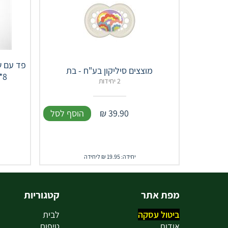
פד עם ש
מוצצים סיליקון בע"ח - בת
8*10 סמ 5 יח' AQUABLOC
2 יחידות
39.90
₪
הוסף לסל
יחידה: 19.95 ₪ ליחידה
מפת אתר
קטגוריות
ביטול עסקה
לבית
אודות
טיפוח