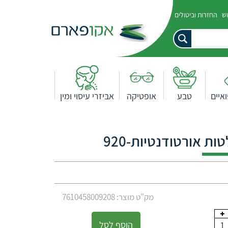
וש
החזרות וביטולים
איים
טבע
אופטיקה
אביזרי עיסוי ומין
 אורטודנטיות-920
מק"ט מוצר: 7610458009208
הוסף לסל
1