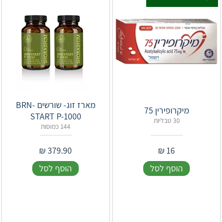
מארז זוג- שורשים ‎BRN-
מיקרופירין 75
START P-1000
30 טבליות
144 כמוסות
₪
379.90
₪
16
הוסף לסל
הוסף לסל