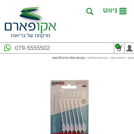
ניווט
0
079-5555502
ראשי
>
היגיינת הפה
>
אביזרים דנטליים
>
מברשת מילוי מידה XS פארו