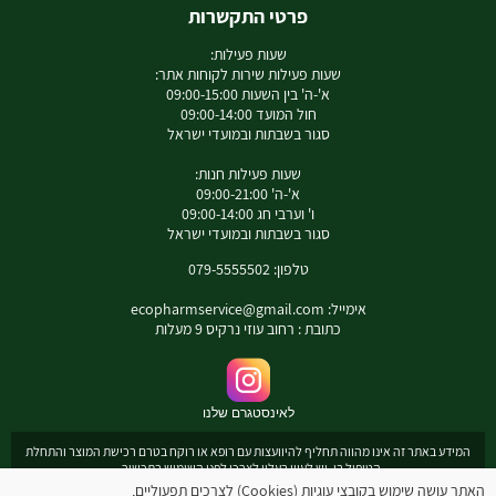
פרטי התקשרות
שעות פעילות:
שעות פעילות שירות לקוחות אתר:
א'-ה' בין השעות 09:00-15:00
חול המועד 09:00-14:00
סגור בשבתות ובמועדי ישראל
שעות פעילות חנות:
א'-ה' 09:00-21:00
ו' וערבי חג 09:00-14:00
סגור בשבתות ובמועדי ישראל
טלפון: 079-5555502
אימייל:
ecopharmservice@gmail.com
כתובת : רחוב עוזי נרקיס 9 מעלות
לאינסטגרם שלנו
המידע באתר זה אינו מהווה תחליף להיוועצות עם רופא או רוקח בטרם רכישת המוצר והתחלת
הטיפול בו. יש לעיין בעלון לצרכן לפני השימוש בתכשיר .
מומלץ להיוועץ עם רוקח בכל הנוגע למטרות ואופן השימוש , תופעות לוואי ואינטראקציה עם
האתר עושה שימוש בקובצי עוגיות (Cookies) לצרכים תפעוליים,