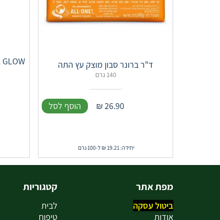
ד"ר ברונר סבון מוצק עץ התה
140 גרם
26.90
₪
הוסף לסל
יחידה: 19.21 ₪ ל-100 גרם
מפת אתר
קטגוריות
ביטול עסקה
לבית
אודות
טיפוח