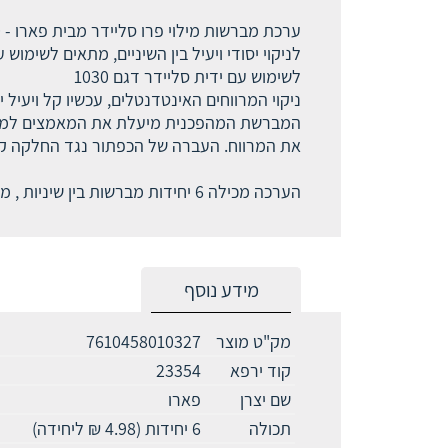
ערכת מברשות מילוי פרו סליידר מבית פארו - PAR0
לניקוי יסודי ויעיל בין השיניים, מתאים לשימוש 
לשימוש עם ידית סליידר דגם 1030
ניקוי המרווחים האינטדנטלים, עכשיו קל ויעיל 
המברשת המהפכנית מיעלת את המאמצים למצוא א
את המרווח. העברה של הכפתור נגד החלקה ק
הערכה מכילה 6 יחידות מברשות בין שיניות , מידה S - קוטר 2.5 מ"מ
מידע נוסף
מק"ט מוצר
7610458010327
קוד ירפא
23354
שם יצרן
פארו
תכולה
6 יחידות (4.98 ₪ ליחידה)