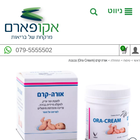
ניווט
0
079-5555502
ראשי
>
טיפוח
>
החתלה
>
אורה קרם (Ora Cream) צנצנת