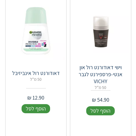
וישי דאודורנט רול און
דאודורנט רול אינביזיבל
אנטי-פרספירנט לגבר
50 מ"ל
VICHY
50 מ"ל
₪
12.90
₪
54.90
הוסף לסל
הוסף לסל