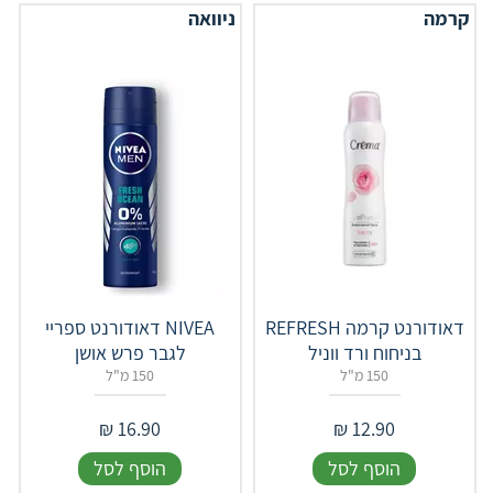
קרמה
ניוואה
דאודורנט קרמה REFRESH
NIVEA דאודורנט ספריי
בניחוח ורד ווניל
לגבר פרש אושן
150 מ"ל
150 מ"ל
₪
16.90
₪
12.90
הוסף לסל
הוסף לסל