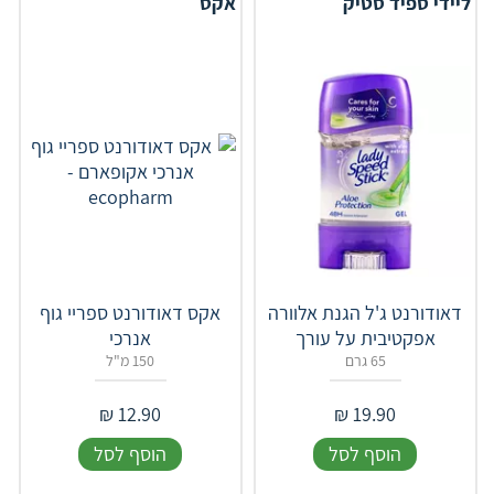
ליידי ספיד סטיק
אקס
דאודורנט ג'ל הגנת אלוורה
אקס דאודורנט ספריי גוף
אפקטיבית על עורך
אנרכי
65 גרם
150 מ"ל
₪
12.90
₪
19.90
הוסף לסל
הוסף לסל