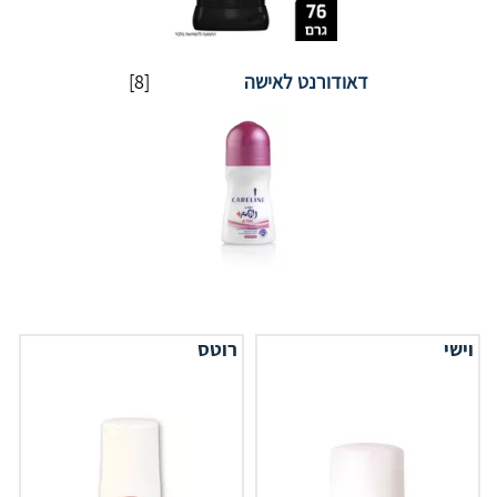
דאודורנט לאישה
[8]
וישי
רוטס