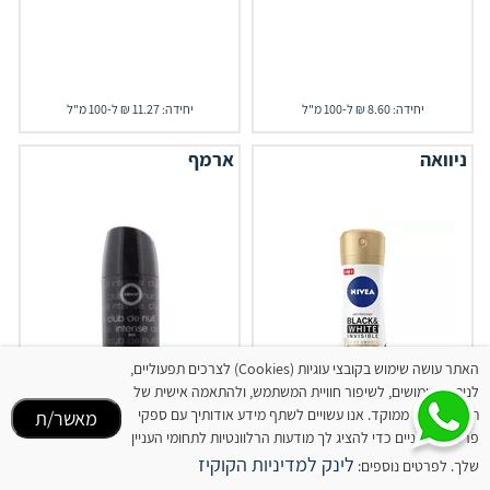
יחידה: 8.60 ₪ ל-100 מ"ל
יחידה: 11.27 ₪ ל-100 מ"ל
ניוואה
ארמף
האתר עושה שימוש בקובצי עוגיות (Cookies) לצרכים תפעוליים,
לניתוח שימושים, לשיפור חוויית המשתמש, ולהתאמה אישית של
תוכן ופרסום ממוקד. אנו עשויים לשתף מידע אודותיך עם ספקי
מאשר/ת
פרסום חיצוניים כדי להציג לך מודעות הרלוונטיות לתחומי העניין
לינק למדיניות הקוקיז
‎NIVEA‎ ‎ דאודורנט ספריי
שלך. לפרטים נוספים:
דאודורנט קלאב דה נואי