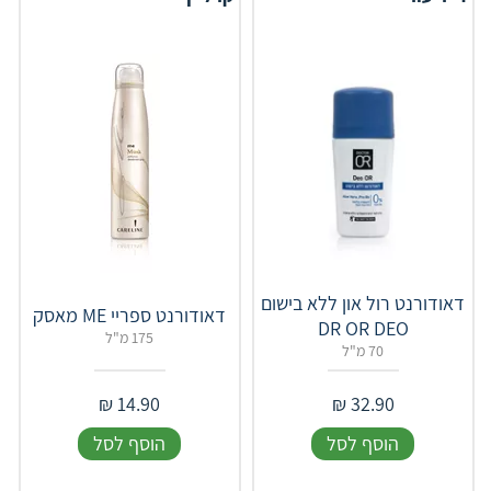
דאודורנט רול און ללא בישום
דאודורנט ספריי ME מאסק
DR OR DEO
175 מ"ל
70 מ"ל
₪
14.90
₪
32.90
הוסף לסל
הוסף לסל