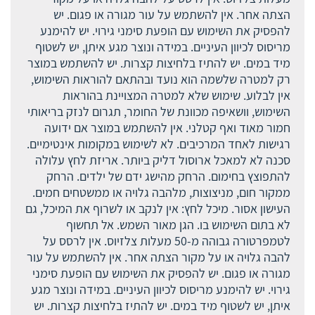
הצתה אחר. אין להשתמש על עור מגורה או פגום. יש
להפסיק את השימוש עם הופעת סימני גירוי. יש להימנע
מריסוס לכיוון העיניים. במידה ונוצר מגע איתן, יש לשטוף
מיד במים. יש להתיז בלחיצות קצרות. יש להשתמש במוצר
רק למטרה שלשמה הוא נועד ובהתאם להוראות השימוש,
אין לבלוע. שימוש שלא למטרה המצויינת בהוראות
השימוש, וושאיפה מכוונת של החומר, תגרום לנזק בריאותי
חמור מאוד ואף קטלני. אין להשתמש במוצר אם ידועה
רגישות לאחד המרכיבים. לא לשימוש במקומות אינטימיים.
סכנה לא למאכל ארוסול דליק ביותר. אריזת לחץ עלולה
להתפוצץ בחימום. הרחק מהישג ידם של ילדים. הרחק
ממקור חום, מניצוצות, מלהבה גלויה או ממשטחים חמים.
העישון אסור. מיכל לחץ: אין לנקב או לשרוף את המיכל, גם
לא בתום השימוש בו. הגן מאור השמש. אל תחשוף
לטמפרטורה גבוהה מ-50 מעלות צלזיוס. אין לרסס על
להבה גלויה או על מקור הצתה אחר. אין להשתמש על עור
מגורה או פגום. יש להפסיק את השימוש עם הופעת סימני
גירוי. יש להימנע מריסוס לכיוון העיניים. במידה ונוצר מגע
איתן, יש לשטוף מיד במים. יש להתיז בלחיצות קצרות. יש