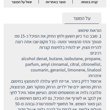
קניה בטוחה
מוצר באחריות
שאל על המוצר
על המוצר
הוראות שימוש:
1. סובב נגד כיוון השעון ולחץ החזק את המיכל כ-15 סמ
מגופך והתז מהצוואר ומטה- בכל מקום שבו אתה רוצה
להריח מצוין. יש להתיז בלחיצות קצרות
רכיבים:
alcohol denat, butane, isobutane, propane,
parfum, amyl cinnamal, citral, citronellol,
coumarin, geraniol, limonene, linalool
אזהרות:
ארוסול דליק ביותר. אריזת לחץ עלולה להתפוצץ בחימום.
הרחק מהישג ידם של ילדים. הרחק ממקור חום, מניצוצות,
מלהבה גלויה או ממשטחים חמים. העישון אסור.מיכל לחץ:
אין לנקב או לשרוף את המיכל, גם לא בתום השימוש בו.
הגן מאור השמש. אל תחשוף לטמפרטורה גבוהה מ-50
מעלות צלזיוס. אין לרסס על להבה גלויה או על מקור