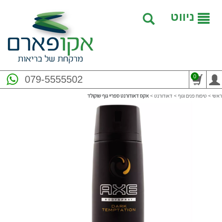
ניווט
0
079-5555502
ראשי
>
טיפוח פנים וגוף
>
דאודורנט
>
אקס דאודורנט ספריי גוף שוקולד