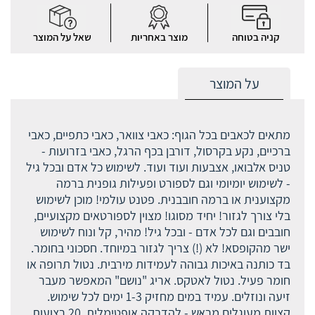
קניה בטוחה
מוצר באחריות
שאל על המוצר
על המוצר
מתאים לכאבים בכל הגוף: כאבי צוואר, כאבי כתפיים, כאבי
ברכיים, נקע בקרסול, דורבן בכף הרגל, כאבי בזרועות -
טניס אלבואו, אצבעות ועוד ועוד. לשימוש כל אדם ובכל גיל
- לשימוש יומיומי וגם לספורט ופעילות גופנית ברמה
מקצוענית או ברמה חובבנית. פטנט עולמי! מוכן לשימוש
בלי צורך לגזור! יחיד מסוגו! מצוין לספורטאים מקצועיים,
חובבים וגם לכל אדם - ובכל גיל! מהיר, קל ונוח לשימוש
ישר מהקופסא! לא (!) צריך לגזור במיוחד. חסכוני בחומר.
בד כותנה באיכות גבוהה לעמידות מירבית. נטול תרופה או
חומר פעיל. נטול לאטקס. אריג "נושם" המאפשר מעבר
זיעה ונוזלים. עמיד במים מחזיק 1-3 ימים לכל שימוש.
קצוות מעוגלים מראש - להדבקה אופטימלית. 20 רצועות