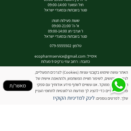
חול המועד 09:00-14:00
סגור בשבתות ובמועדי ישראל
שעות פעילות חנות:
א'-ה' 09:00-21:00
ו' וערבי חג 09:00-14:00
סגור בשבתות ובמועדי ישראל
טלפון: 079-5555502
אימייל:
ecopharmservice@gmail.com
כתובת : רחוב עוזי נרקיס 9 מעלות
האתר עושה שימוש בקובצי עוגיות (Cookies) לצרכים תפעוליים,
לניתוח שימושים, לשיפור חוויית המשתמש, ולהתאמה אישית של
לאינסטגרם שלנו
תוכן ופרסום ממוקד. אנו עשויים לשתף מידע אודותיך עם ספקי
מאשר/ת
פרסום חיצוניים כדי להציג לך מודעות הרלוונטיות לתחומי העניין
המידע באתר זה אינו מהווה תחליף להיוועצות עם רופא או רוקח בטרם רכישת המוצר והתחלת
לינק למדיניות הקוקיז
שלך. לפרטים נוספים:
הטיפול בו. יש לעיין בעלון לצרכן לפני השימוש בתכשיר .
מומלץ להיוועץ עם רוקח בכל הנוגע למטרות ואופן השימוש , תופעות לוואי ואינטראקציה עם
תכשירים אחרים.
המחירים בתוקף לרכישה באתר בלבד - להתייעצות עם רוקח: 0795555502
ובנוסף כתובת דואר אלקטרוני
ecopharmservice@gmail.com
רוקח אחראי יניב דוידה מס' רשיון 6258