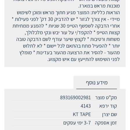
מוכנות מראש במארז.
הוראות כלליות: המוצר מגיע חתוך מראש ומוכן לשימוש
מיידי - אין צורך לגזור * יש להדביק 30 דק' לפני פעילות *
אחרי הדבקה לשפשף הטייפ 30 שניות * להמנע ממתיחת
קצוות הטייפ * להקפד/י על עור יבש ונקי מלכלולך,
משחות ורטיבות * לקצוץ שיער עודף לשם הדבקה טובה
יותר * להפעיל מתח בהתאם לכל יישום * לא לתלוש
מהעור - להסיר את הרצועה מהעור בעדינות * מומלץ
לפני השימוש להתייעץ עם איש מקצוע.
מידע נוסף
מק"ט מוצר
893169002981
קוד ירפא
4143
שם יצרן
KT TAPE
זמן אספקה
3-7 ימי עסקים