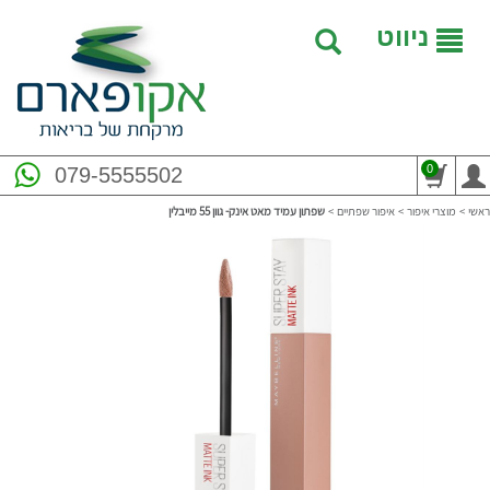
ניווט
0
079-5555502
ראשי
>
מוצרי איפור
>
איפור שפתיים
>
שפתון עמיד מאט אינק- גוון 55 מייבלין