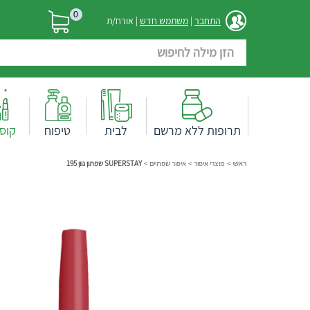
0
התחבר
|
משתמש חדש
| אורח/ת
תרופות ללא מרשם
לבית
טיפוח
קוס
ראשי
>
מוצרי איפור
>
איפור שפתיים
>
SUPERSTAY שפתון גוון 195