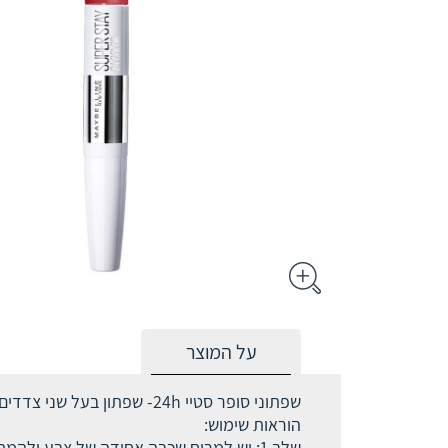
על המוצר
שפתוני סופר סטיי 24h- שפתון בעל שני צדדים, מושלם במריחה חלקה ואחידה וצד נוסף ללחות ולגימור קלאסי.
הוראות שימוש:
שלב 1: יש למרוח שכבה אחידה של צבע ולהמתין לייבוש מוחלט שלב 2: יש למרוח שכבה של לחות מעל הצבע