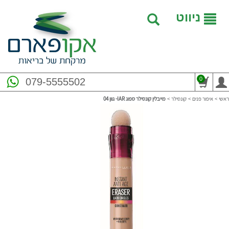
ניווט
0
079-5555502
ראשי
>
איפור פנים
>
קונסילר
>
מייבלין קונסילר ספוג IAR- גוון 04