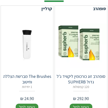
סופהרב
קרליין
סופהרב זוג כורכומין ליקוויד ג'ל
The Brushes מברשת הצללה
גדול ‎SUPHERB‎‎
וחיטוב
120 קפסולות
1 יחידות
₪
24.90
₪
292.90
הוסף לסל
הוסף לסל