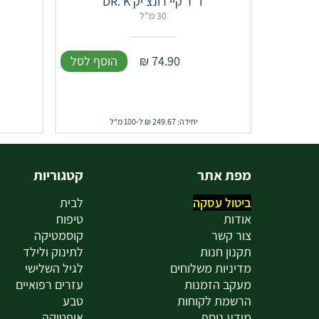
ד"ר קיי רונצ'יק DR. K
30 מ"ל
74.90
₪
הוסף לסל
יחידה: 249.67 ₪ ל-100 מ"ל
מפת אתר
קטגוריות
ביטול עסקה
לבית
אודות
טיפוח
צור קשר
קוסמטיקה
תקנון חנות
לתינוק ולילד
מדיניות משלוחים
לגיל השלישי
מעקב הזמנות
עזרים רפואיים
הרשמת לקוחות
טבע
מידע נוסף
אופטיקה