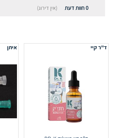
0
חוות דעת
(אין דירוג)
ד"ר קיי
איתן