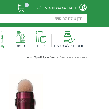
0
התחבר
|
משתמש חדש
| אורח/ת
תרופות ללא מרשם
לבית
טיפוח
קוס
ראשי
>
איפור פנים
>
קונסילר
>
קונסילר ספוג IAR- גוון 02 מייבלין