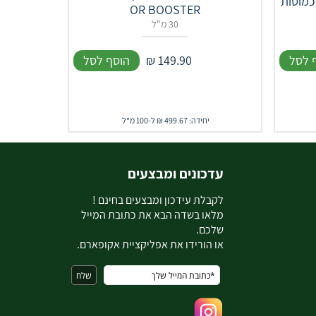
OR BOOSTER
30 מ"ל
 לסל
149.90
₪
הוסף לסל
יחידה: 499.67 ₪ ל-100 מ"ל
עדכונים ומבצעים
ל
קבלת עידכון ומבצעים בחינם !
מלאו בשדה הבא את כתובת המייל
שלכם.
או הורידו את אפליקציית אקופארם.