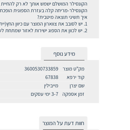
הקונסילר המושלם ישמש אותך לא רק להחיית המר
הקונסילר-מריחה קלה בעזרת הספוגית הופכת את
איך תשיגי תוצאה מיטבית?
1. יש לסובב את צווארון המוצר עם כיוון החץ(ייתכנו מספר ניסיונות עד ליציאת החומר)
2. יש לכוון את הספוג ישירות לאזור שמתחת לעין ולהניח בתנועות סיבוביות כלפי חוץ
מידע נוסף
מק"ט מוצר
3600530733859
קוד ירפא
67838
שם יצרן
מייבילין
זמן אספקה
3-7 ימי עסקים
חוות דעת על המוצר