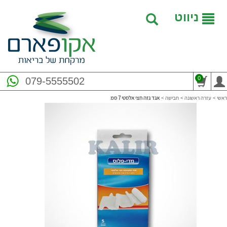
ניווט
0
079-5555502
ראשי
>
עזרה ראשונה
>
חבישה
>
אגד גזה חצי אלסטי 7 סמ