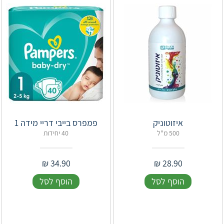
איזוטוניק
פמפרס בייבי דריי מידה 1
500 מ"ל
40 יחידות
₪
34.90
₪
28.90
הוסף לסל
הוסף לסל