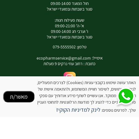
חול המועד 09:00-14:00
סגור בשבתות ובמועדי ישראל
שעות פעילות חנות:
א'-ה' 09:00-21:00
ו' וערבי חג 09:00-14:00
סגור בשבתות ובמועדי ישראל
טלפון: 079-5555502
אימייל:
ecopharmservice@gmail.com
כתובת : רחוב עוזי נרקיס 9 מעלות
האתר עושה שימוש בקובצי עוגיות (Cookies) לצרכים תפעוליים,
לאינסטגרם שלנו
לניתוח שימושים, לשיפור חוויית המשתמש, ולהתאמה אישית של
תוכן ופרסום ממוקד. אנו עשויים לשתף מידע אודותיך עם ספקי
מאשר/ת
המידע באתר זה אינו מהווה תחליף להיוועצות עם רופא או רוקח בטרם רכישת המוצר והתחלת
פרסום חיצוניים כדי להציג לך מודעות הרלוונטיות לתחומי העניין
הטיפול בו. יש לעיין בעלון לצרכן לפני השימוש בתכשיר .
מומלץ להיוועץ עם רוקח בכל הנוגע למטרות ואופן השימוש , תופעות לוואי ואינטראקציה עם
לינק למדיניות הקוקיז
שלך. לפרטים נוספים:
תכשירים אחרים.
המחירים בתוקף לרכישה באתר בלבד - להתייעצות עם רוקח: 0795555502
ובנוסף כתובת דואר אלקטרוני
ecopharmservice@gmail.com
רוקח אחראי יניב דוידה מס' רשיון 6258