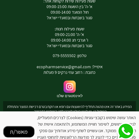
שעות פעילות שירות לקוחות אתר:
א'-ה' בין השעות 09:00-15:00
חול המועד 09:00-14:00
סגור בשבתות ובמועדי ישראל
שעות פעילות חנות:
א'-ה' 09:00-21:00
ו' וערבי חג 09:00-14:00
סגור בשבתות ובמועדי ישראל
טלפון: 079-5555502
אימייל:
ecopharmservice@gmail.com
כתובת : רחוב עוזי נרקיס 9 מעלות
לאינסטגרם שלנו
המידע באתר זה אינו מהווה תחליף להיוועצות עם רופא או רוקח בטרם רכישת המוצר והתחלת
הטיפול בו. יש לעיין בעלון לצרכן לפני השימוש בתכשיר .
מומלץ להיוועץ עם רוקח בכל הנוגע למטרות ואופן השימוש , תופעות לוואי ואינטראקציה עם
האתר עושה שימוש בקובצי עוגיות (Cookies) לצרכים תפעוליים,
תכשירים אחרים.
לניתוח שימושים, לשיפור חוויית המשתמש, ולהתאמה אישית של
המחירים בתוקף לרכישה באתר בלבד - להתייעצות עם רוקח: 0795555502
תוכן ופרסום ממוקד. אנו עשויים לשתף מידע אודותיך עם ספקי
מאשר/ת
ובנוסף כתובת דואר אלקטרוני
ecopharmservice@gmail.com
פרסום חיצוניים כדי להציג לך מודעות הרלוונטיות לתחומי העניין