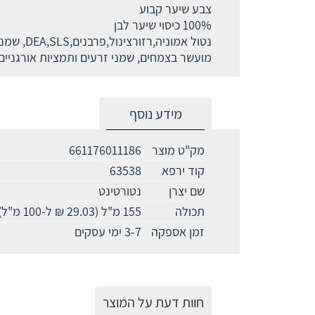
צבע שיער קבוע
100% כיסוי שיער לבן
נטול אמוניה,רזורצינול,פרבנים,DEA,SLS, שמנים מינרליים,פרפין וסיליקון
מועשר בצמחים, שמני זרעים ותמציות אורגניי
מידע נוסף
מק"ט מוצר
661176011186
קוד ירפא
63538
שם יצרן
נטורטינט
תכולה
155 מ"ל (29.03 ₪ ל-100 מ"ל)
זמן אספקה
3-7 ימי עסקים
חוות דעת על המוצר