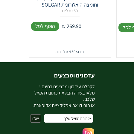
וחומצה היאלורונית SOLGAR
60 טבליות
269.90
₪
הוסף לסל
 לסל
יחידה: 4.50 ₪ ליחידה
עדכונים ומבצעים
ל
קבלת עידכון ומבצעים בחינם !
מלאו בשדה הבא את כתובת המייל
שלכם.
או הורידו את אפליקציית אקופארם.