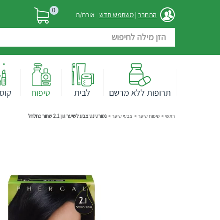
0
התחבר
|
משתמש חדש
| אורח/ת
תרופות ללא מרשם
לבית
טיפוח
קוס
ראשי
>
טיפוח שיער
>
צבעי שיער
>
נטורטינט צבע לשיער גוון 2.1 שחור כחלחל