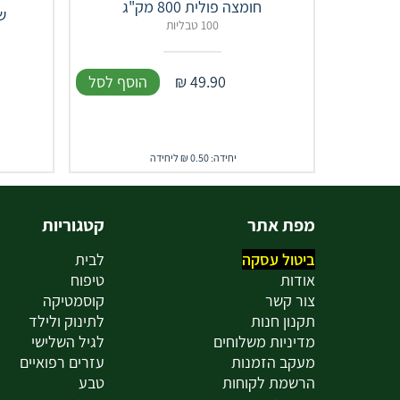
חומצה פולית 800 מק"ג
שפ
100 טבליות
49.90
₪
הוסף לסל
יחידה: 0.50 ₪ ליחידה
מפת אתר
קטגוריות
ביטול עסקה
לבית
אודות
טיפוח
צור קשר
קוסמטיקה
תקנון חנות
לתינוק ולילד
מדיניות משלוחים
לגיל השלישי
מעקב הזמנות
עזרים רפואיים
הרשמת לקוחות
טבע