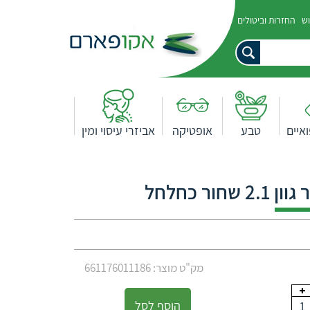
וש
החזרות וביטולים
איים
טבע
אופטיקה
אביזרי עיסוי ומין
ור כחלחל
מק"ט מוצר: 661176011186
הוסף לסל
1