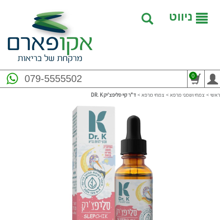
ניווט
0
079-5555502
ראשי
>
צמחי ושמני מרפא
>
צמחי מרפא
>
ד"ר קיי סליפצ'יק DR. K