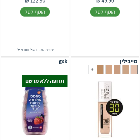
₪
122.90
₪
49.90
הוסף לסל
הוסף לסל
יחידה: 15.36 ₪ ל-100 מ"ל
מייבילין
gsk
+