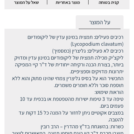
קניה בטוחה
מוצר באחריות
שאל על המוצר
על המוצר
רכיבים פעילים: תמצית במינון עדין של ליקופודיום
(Lycopodium clavatum)
רכיבים לא פעילים: גליצרין (כמסמיך)
ליקצ'יק מכילה תמצית של ליקופודיום במינון עדין ומדויק
ביותר, בצורת הכנה ורקיחה ייחודית של ד"ר קיי המפיקה
יתרונות מדויקים וספציפיים.
התכשיר הוא על בסיס גליצרין צמחי שהינו מתוק והוא ללא
תוספת סוכר וללא חומרים משמרים.
הוראות שימוש:
טיפה עד 3 טיפות ישירות מהטפטפת או בכפית עד 10
פעמים ביום.
במצבים אקוטיים ניתן לחזור על המנה כל 15 דקות עד
להטבה.
כשרות: בהשגחת בד"ץ מהדרין – הרב רובין
מוצרי חברת ד"ר קיי הינם תוספי תזונה, המאושרים לייצור