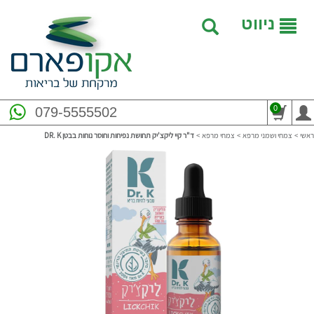
ניווט
0
079-5555502
ראשי
>
צמחי ושמני מרפא
>
צמחי מרפא
>
ד"ר קיי ליקצ'יק תחושת נפיחות וחוסר נוחות בבטן DR. K