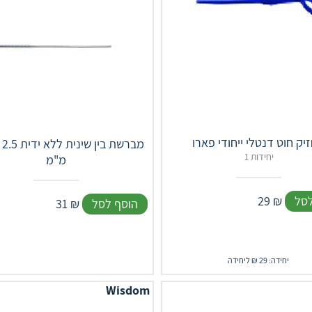
יק חוט דנטלי ייחודי פארו
OLA
1 יחידות
מ"מ
לסל
₪
29
הוסף לסל
₪
31
יחידה: 29 ₪ ליחידה
Wisdom