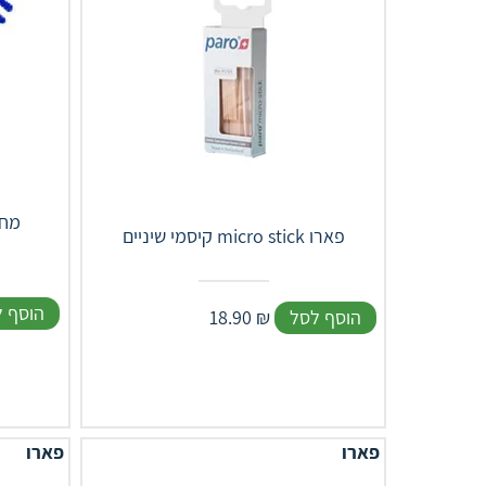
מחז
קיסמי שיניים micro stick פארו
הוסף 
הוסף לסל
₪
18.90
פארו
פארו