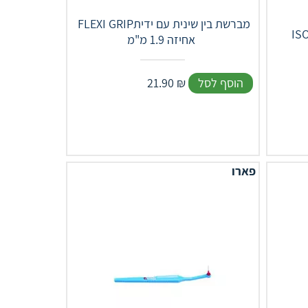
‎ ‎FLEXI‎ ‎GRIPמברשת בין שינית עם ידית
אחיזה 1.9 מ"מ ‎
הוסף לסל
₪
21.90
פארו