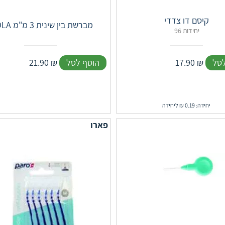
קיסם דו צדדי
ISOLA מברשת בין שינית 3 מ"מ
96 יחידות
לסל
₪
17.90
הוסף לסל
₪
21.90
יחידה: 0.19 ₪ ליחידה
פארו