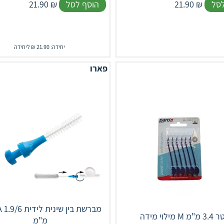
לסל
₪
21.90
הוסף לסל
₪
21.90
יחידה: 21.90 ₪ ליחידה
פארו
ISOLA
M קוטר 3.4 מ"מ
מ"מ