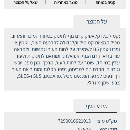
קניה בטוחה
מוצר באחריות
שאל על המוצר
על המוצר
;קמיל בלו קלאסיק קרם גוף לתינוק בניחוח המוכר והאהוב!
מכיל תמציות קמומיל וקלנדולה להרגעת העור, ויטמין E
ופרו ויטמין B5 לשמירה על לחות העור וגמישותו ולמראה
עור בריא קרם הגוף היפואלרני ומותאם לתינוקות ולעור
עדין במיוחד, שומר על לחות העור, מרכך ומגן מפני יובש
וגירויים. הקרם נוח למריחה, נספג בקלות ומותיר את העור
רך ונעים למגע. הוא אינו מכיל .פראבנים, SLS ו-SLES,
צבע ושמן מינרלי.
מידע נוסף
מק"ט מוצר
7290016621013
קוד ירפא
57903