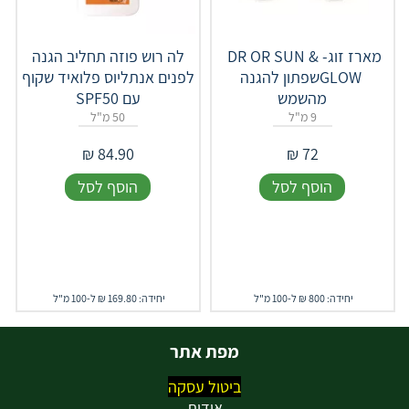
מארז זוג- ‎ DR‎ ‎OR‎ ‎SUN ‎&
לה רוש פוזה תחליב הגנה
‎GLOW‎ ‎שפתון להגנה
לפנים אנתליוס פלואיד שקוף
מהשמש
עם SPF50
9 מ"ל
50 מ"ל
₪
84.90
₪
72
הוסף לסל
הוסף לסל
יחידה: 800 ₪ ל-100 מ"ל
יחידה: 169.80 ₪ ל-100 מ"ל
מפת אתר
ביטול עסקה
אודות