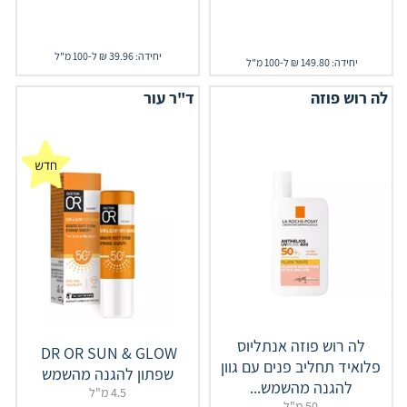
יחידה: 39.96 ₪ ל-100 מ"ל
יחידה: 149.80 ₪ ל-100 מ"ל
לה רוש פוזה
ד"ר עור
לה רוש פוזה אנתליוס
‎ DR‎ ‎OR‎ ‎SUN ‎& ‎GLOW‎
פלואיד תחליב פנים עם גוון
להגנה מהשמש...
4.5 מ"ל
50 מ"ל