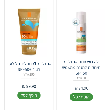
לה רוש פוזה אנתליוס
אנתליוס XL תחליב ג'ל לעור
תינוקות להגנה מהשמש
רטוב SPF50+‎
SPF50
250 מ"ל
50 מ"ל
₪
99.90
₪
74.90
הוסף לסל
הוסף לסל