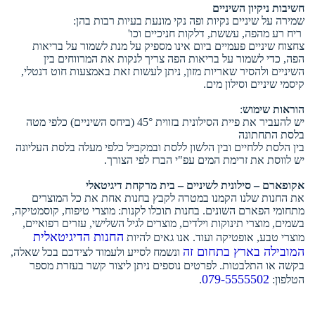
חשיבות ניקיון השיניים
שמירה על שיניים נקיות ופה נקי מונעת בעיות רבות בהן:
ריח רע מהפה, עששת, דלקות חניכיים וכו'
צחצוח שיניים פעמיים ביום אינו מספיק על מנת לשמור על בריאות
הפה, כדי לשמור על בריאות הפה צריך לנקות את המרווחים בין
השיניים ולהסיר שאריות מזון, ניתן לעשות זאת באמצעות חוט דנטלי,
קיסמי שיניים וסילון מים.
הוראות שימוש
:
יש להעביר את פיית הסילונית בזווית 45° (ביחס השיניים) כלפי מטה
בלסת התחתונה
בין הלסת ללחיים ובין הלשון ללסת ובמקביל כלפי מעלה בלסת העליונה
יש לווסת את זרימת המים עפ"י הברז לפי הצורך.
אקופארם – סילונית לשיניים – בית מרקחת דיגיטאלי
את החנות שלנו הקמנו במטרה לקבץ בחנות אחת את כל המוצרים
מתחומי הפארם השונים. בחנות תוכלו לקנות: מוצרי טיפוח, קוסמטיקה,
בשמים, מוצרי תינוקות וילדים, מוצרים לגיל השלישי, עזרים רפואיים,
החנות הדיגיטאלית
מוצרי טבע, אופטיקה ועוד. אנו גאים להיות
המובילה בארץ בתחום זה
ונשמח לסייע ולעמוד לצידכם בכל שאלה,
בקשה או התלבטות. לפרטים נוספים ניתן ליצור קשר בעזרת מספר
079-5555502
הטלפון:
.