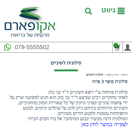
ניווט
0
079-5555502
סילונית לשיניים
ראשי
>
מידע נוסף
>
סילונית לשיניים
סילונית סופר 3 פיות
סילונית פותחה ע"י רופא השיניים ד"ר בני כהן
לאחר מחקרים רבים שביצע ד"ר בני כהן הוא הגיע למסקנה שרק על
ידי צחצוח שיניים קפדני וניקיון של כל שאריות המזון מהחניכיים,
השיניים והרווחים ביניהם ניתן להגן על שתלים קיימים, למנוע
התפתחות עששת ולמנוע חורים בשיניים.
הסילונית הינה מכשיר קבוע המתחבר אל ברז המים הביתי
לצפייה במוצר לחץ כאן