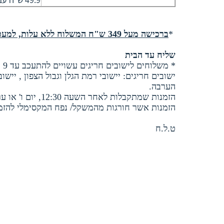
*
ברכישה מעל 349 ש"ח המשלוח ללא עלות, למעט מוצרים המחוייבים במשלוח בקירור/טמפרטורה מבוקרת.
שליח עד הבית
* משלוחים לישובים חריגים עשויים להתעכב עד 9 ימי עסקים.
ישובים חריגים: יישובי רמת הגלן וגבול הצפון , ייש
הערבה.
הזמנות שמתקבלות לאחר השעה 12:30, יום ו' או ערבי חג אינן נספרות כיום עסקים למשלוח
הזמנות אשר חורגות מהמשקל/ נפח המקסימלי להזמנ
ט.ל.ח