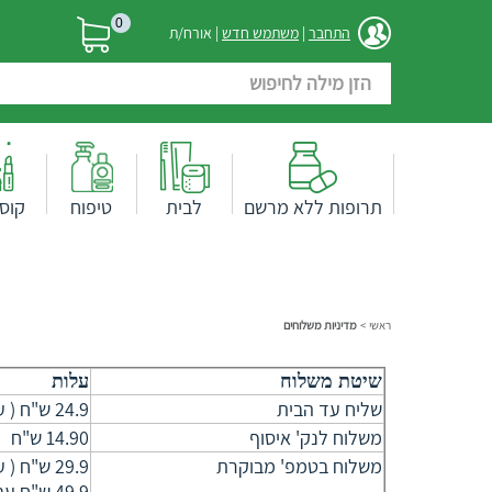
0
התחבר
|
משתמש חדש
| אורח/ת
תרופות ללא מרשם
לבית
טיפוח
קוס
ראשי
>
מדיניות משלוחים
שיטת משלוח
עלות
שליח עד הבית
24.9 ש"ח ( עד 10 ק"ג ) ו/או 40*40*40
משלוח לנק' איסוף
14.90 ש"ח
משלוח בטמפ' מבוקרת
29.9 ש"ח ( עד 10 ק"ג) ו/או 40*40*40
49.9 ש"ח עבור משלוח לאזורים חריגים/מרוחקים